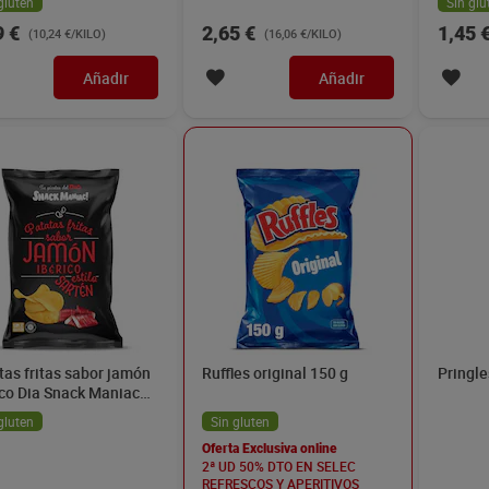
gluten
Sin glu
9 €
2,65 €
1,45 
(10,24 €/KILO)
(16,06 €/KILO)
Añadir
Añadir
tas fritas sabor jamón
Ruffles original 150 g
Pringle
ico Dia Snack Maniac
g
gluten
Sin gluten
Oferta Exclusiva online
2ª UD 50% DTO EN SELEC
REFRESCOS Y APERITIVOS