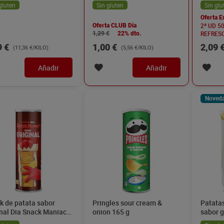
gluten
Sin gluten
Sin glu
Oferta E
2ª UD 5
Oferta CLUB Dia
REFRESC
1,29 €
22% dto.
9 €
1,00 €
2,09 
(11,36 €/KILO)
(5,56 €/KILO)
Añadir
Añadir
Noved
k de patata sabor
Pringles sour cream &
Patatas
inal Dia Snack Maniac
onion 165 g
sabor g
g
Maniac