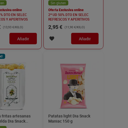
ten
Sin gluten
xclusiva online
Oferta Exclusiva online
0% DTO EN SELEC
2ª UD 50% DTO EN SELEC
OS Y APERITIVOS
REFRESCOS Y APERITIVOS
€
2,95 €
(13,93 €/KILO)
(11,90 €/KILO)
Añadir
Añadir
ad
 fritas artesanas
Patatas light Dia Snack
ilda Dia Snack
Maniac 150 g
 150 g