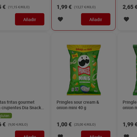
5 €
1,99 €
2,65 
(11,15 €/KILO)
(13,27 €/KILO)
Añadir
Añadir
tas fritas gourmet
Pringles sour cream &
Pringle
a crujientes Dia Snack
onion mini 40 g
onion m
ac 40 g
gluten
6 €
1,00 €
1,99 
(9,00 €/KILO)
(25,00 €/KILO)
Añadir
Añadir