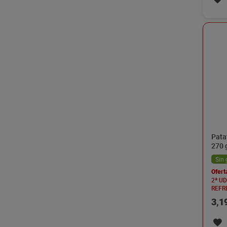
Pata
270 
Sin 
Ofert
2ª U
REFR
3,1