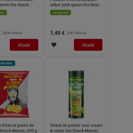
jamón Dia Snack
sabor york queso Dia Snack
 170 g
Maniac 150 g
ten
Sin gluten
€
1,45 €
(8,00 €/KILO)
(9,67 €/KILO)
Añadir
Añadir
valorado
 fritas al punto de
Snack de patata sour cream
 Snack Maniac 200 g
& onion Dia Snack Maniac