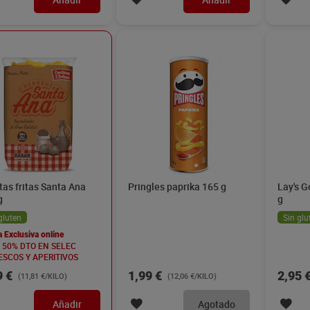
tas fritas Santa Ana
Pringles paprika 165 g
Lay's G
g
g
gluten
Sin glu
a Exclusiva online
D 50% DTO EN SELEC
ESCOS Y APERITIVOS
9 €
1,99 €
2,95 
(11,81 €/KILO)
(12,06 €/KILO)
Añadir
Agotado