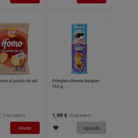
orno al punto de sal
Pringles cheese burguer
165 g
€
1,99 €
(13,67 €/KILO)
(12,06 €/KILO)
Añadir
Agotado