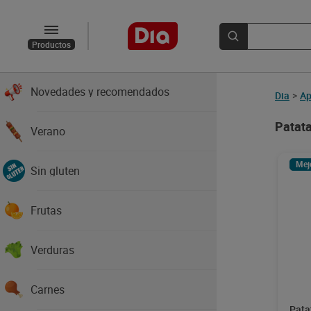
Productos
Novedades y recomendados
Dia
>
Ap
Patata
Verano
Mej
Sin gluten
Frutas
Verduras
Carnes
Pata