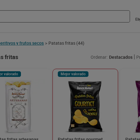
El
eritivos y frutos secos
Patatas fritas
(44)
>
s fritas
Ordenar:
Destacados
P
or valorado
Mejor valorado
tas fritas artesanas
Patatas fritas gourmet
Patatas