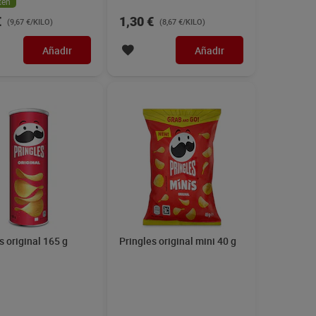
ten
€
1,30 €
(9,67 €/KILO)
(8,67 €/KILO)
Añadir
Añadir
s original 165 g
Pringles original mini 40 g