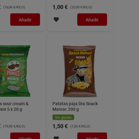
€
1,00 €
(16,06 €/KILO)
(25,00 €/KILO)
Añadir
Añadir
s sour cream &
Patatas paja Dia Snack
ini 5 x 20 g
Maniac 200 g
Sin gluten
€
1,50 €
(19,90 €/KILO)
(7,50 €/KILO)
Añadir
Añadir