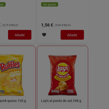
165 g
ten
Sin gluten
€
1,56 €
(6,75 €/KILO)
(9,45 €/KILO)
Añadir
Añadir
 york queso 150 g
Lay's al punto de sal 248 g