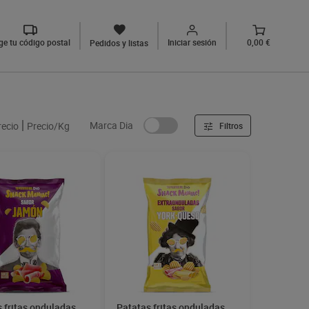
ige tu código postal
Iniciar sesión
0,00 €
Pedidos y listas
Marca Dia
recio
Precio/Kg
Filtros
 fritas onduladas
Patatas fritas onduladas