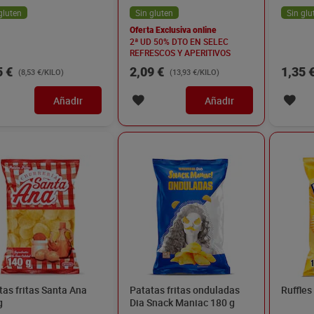
gluten
Sin gluten
Sin glu
Oferta Exclusiva online
2ª UD 50% DTO EN SELEC
REFRESCOS Y APERITIVOS
5 €
2,09 €
1,35 
(8,53 €/KILO)
(13,93 €/KILO)
Añadir
Añadir
tas fritas Santa Ana
Patatas fritas onduladas
Ruffles
g
Dia Snack Maniac 180 g