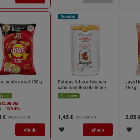
Novedad
 al punto de sal 150 g
Patatas fritas artesanas
Lay's H
sabor mejillón Dia Snack
150 g
Maniac 150 g
gluten
Sin gluten
a CLUB Dia
€
15% dto.
0 €
1,45 €
2,05 
(10,00 €/KILO)
(9,67 €/KILO)
Añadir
Añadir