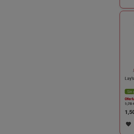
Lay's
Sin 
Ofert
1,78 
1,5