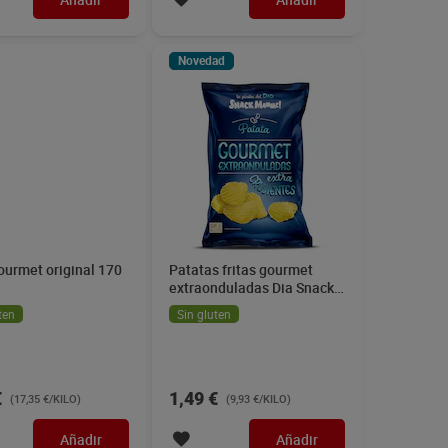
Novedad
ourmet original 170
Patatas fritas gourmet
extraonduladas Dia Snack
Maniac 150 g
ten
Sin gluten
€
1,49 €
(17,35 €/KILO)
(9,93 €/KILO)
Añadir
Añadir