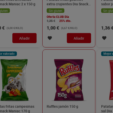
Snack Maniac 2 x 150 g
extra crujientes Dia Snack
sabor 
Maniac 150 g
Maniac
gluten
Sin gluten
Sin glu
Oferta CLUB Dia
1,35 €
25% dto.
0 €
1,00 €
1,36 
(6,00 €/KILO)
(6,67 €/KILO)
Añadir
Añadir
or valorado
Mejor 
tas fritas campesinas
Ruffles jamón 150 g
Patatas
Snack Maniac 170 g
sal Dia